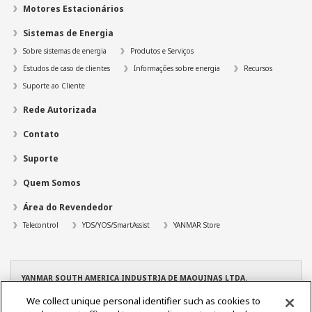
Motores Estacionários
Sistemas de Energia
Sobre sistemas de energia
Produtos e Serviços
Estudos de caso de clientes
Informações sobre energia
Recursos
Suporte ao Cliente
Rede Autorizada
Contato
Suporte
Quem Somos
Área do Revendedor
Telecontrol
YDS/YOS/SmartAssist
YANMAR Store
YANMAR SOUTH AMERICA INDUSTRIA DE MAQUINAS LTDA.
CNPJ: 08.263.434/0001-96
We collect unique personal identifier such as cookies to
TEL: +55 19 3801-9200