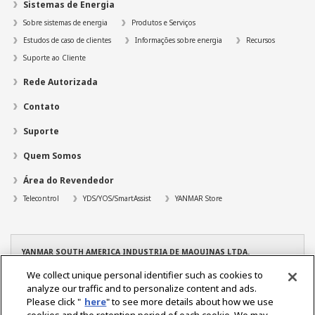
Sistemas de Energia
Sobre sistemas de energia
Produtos e Serviços
Estudos de caso de clientes
Informações sobre energia
Recursos
Suporte ao Cliente
Rede Autorizada
Contato
Suporte
Quem Somos
Área do Revendedor
Telecontrol
YDS/YOS/SmartAssist
YANMAR Store
YANMAR SOUTH AMERICA INDUSTRIA DE MAQUINAS LTDA.
CNPJ: 08.263.434/0001-96
We collect unique personal identifier such as cookies to
TEL: +55 19 3801-9200
analyze our traffic and to personalize content and ads.
YANMAR – Filial Manaus
Please click "
here
" to see more details about how we use
CNPJ: 08.263.434/0004-39