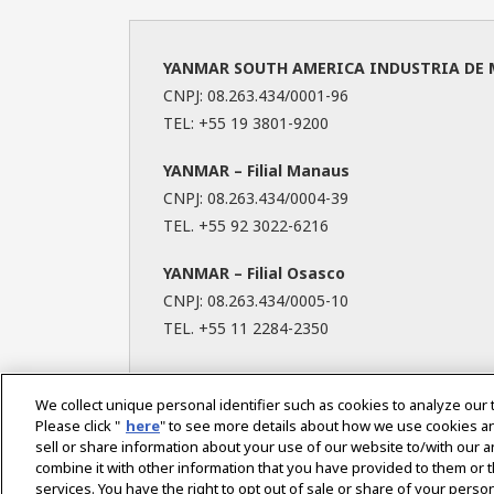
YANMAR SOUTH AMERICA INDUSTRIA DE 
CNPJ: 08.263.434/0001-96
TEL: +55 19 3801-9200
YANMAR – Filial Manaus
CNPJ: 08.263.434/0004-39
TEL. +55 92 3022-6216
YANMAR – Filial Osasco
CNPJ: 08.263.434/0005-10
TEL. +55 11 2284-2350
We collect unique personal identifier such as cookies to analyze our 
Please click "
here
" to see more details about how we use cookies a
sell or share information about your use of our website to/with our 
Select Region
combine it with other information that you have provided to them or t
services. You have the right to opt out of sale or share of your person