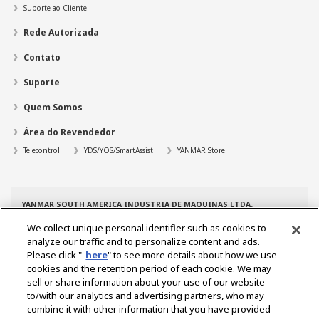
Suporte ao Cliente
Rede Autorizada
Contato
Suporte
Quem Somos
Área do Revendedor
Telecontrol
YDS/YOS/SmartAssist
YANMAR Store
YANMAR SOUTH AMERICA INDUSTRIA DE MAQUINAS LTDA.
CNPJ: 08.263.434/0001-96
We collect unique personal identifier such as cookies to
TEL: +55 19 3801-9200
analyze our traffic and to personalize content and ads.
YANMAR – Filial Manaus
Please click "
here
" to see more details about how we use
CNPJ: 08.263.434/0004-39
cookies and the retention period of each cookie. We may
TEL. +55 92 3022-6216
sell or share information about your use of our website
YANMAR – Filial Osasco
to/with our analytics and advertising partners, who may
CNPJ: 08.263.434/0005-10
combine it with other information that you have provided