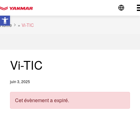
Go to the homepage
Ouvrir la barre d’outils
Home
»
Vi-TIC
Vi-TIC
juin 3, 2025
Cet évènement a expiré.