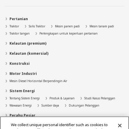
Pertanian
Traktor
Solis Traktor
Mesin panen padi
Mesin tanam padi
Traktor tangan
Perlengkapan untuk keperluan pertanian
Kelautan (premium)
Kelautan (komersial)
Konstruksi
Motor Industri
Mesin Diesel Horizontal Berpendingin Air
Sistem Energi
Tentang Sistem Energi
Produk & Layanan
Studi Kasus Pelanggan
Wawasan Energi
Sumber daya
Dukungan Pelanggan
Perahu Pesiar
We collect unique personal identifier such as cookies to
Pencari Dealer