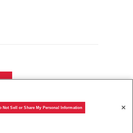
o Not Sell or Share My Personal Information
Copyright © YANMAR HOLDINGS CO., LTD. All rights reserved.