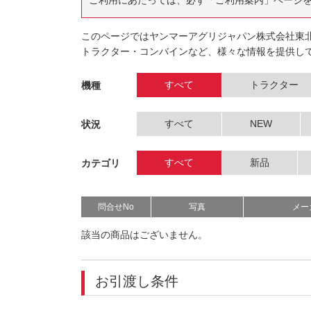
ご利用にあたっては、必ず「ご利用案内」ページ
このページではヤンマーアグリジャパン株式会社東
トラクター・コンバインなど、様々な情報を提供し
すべて
トラクター
機種
すべて
NEW
状況
すべて
新品
カテゴリ
問合せNo
写真
メー
該当の商品はございません。
お引渡し条件