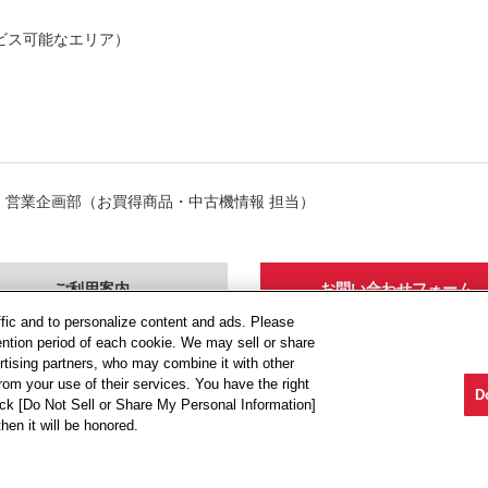
。
ビス可能なエリア）
。
営業企画部（お買得商品・中古機情報 担当）
ffic and to personalize content and ads. Please
ntion period of each cookie. We may sell or share
rtising partners, who may combine it with other
rom your use of their services. You have the right
D
lick [Do Not Sell or Share My Personal Information]
hen it will be honored.