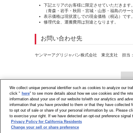
下記エリアのお客様に限定させていただきます
（青森・岩手・秋田・宮城・山形・福島のサー
表示価格は現状渡しでの現金価格（税込）です
修理代金、運搬費用は別途となります。
お問い合わせ先
ヤンマーアグリジャパン株式会社 東北支社 担当：
We collect unique personal identifier such as cookies to analyze our tra
click "
here
" to see more details about how we use cookies and the rete
information about your use of our website to/with our analytics and adve
information that you have provided to them or that they have collected f
to opt out of sale or share of your personal information by us. Please c
to exercise your right. If we have detected an opt-out preference signal t
Privacy Policy for California Residents
Change your sell or share preference