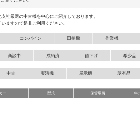
をご覧ください。
北支社厳選の中古機を中心にご紹介しております。
ていますので是非ご利用ください。
コンバイン
田植機
作業機
商談中
成約済
値下げ
希少品
中古
実演機
展示機
訳有品
カー
型式
保管場所
年