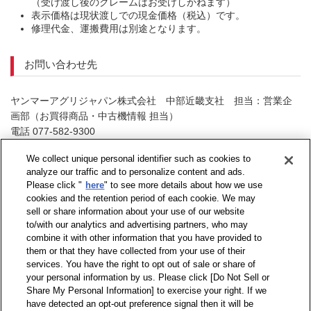
（受け渡し後のクレームはお受けしかねます）
表示価格は現状渡しでの現金価格（税込）です。
修理代金、運搬費用は別途となります。
お問い合わせ先
ヤンマーアグリジャパン株式会社 中部近畿支社 担当：営業企
画部（お買得商品・中古機情報 担当）
電話 077-582-9300
（お問い合せ受付時間：祝日を除く月曜日～金曜日9：00～17：
We collect unique personal identifier such as cookies to
00）
analyze our traffic and to personalize content and ads.
Please click "
here
" to see more details about how we use
cookies and the retention period of each cookie. We may
sell or share information about your use of our website
to/with our analytics and advertising partners, who may
combine it with other information that you have provided to
them or that they have collected from your use of their
services. You have the right to opt out of sale or share of
your personal information by us. Please click [Do Not Sell or
Share My Personal Information] to exercise your right. If we
have detected an opt-out preference signal then it will be