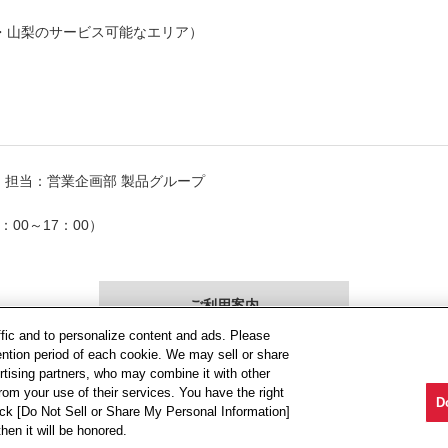
。
・山梨のサービス可能なエリア）
。
担当：営業企画部 製品グループ
00～17：00）
ffic and to personalize content and ads. Please
ntion period of each cookie. We may sell or share
rtising partners, who may combine it with other
rom your use of their services. You have the right
D
lick [Do Not Sell or Share My Personal Information]
hen it will be honored.