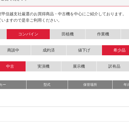
東甲信越支社厳選のお買得商品・中古機を中心にご紹介しております。
ていますので是非ご利用ください。
コンバイン
田植機
作業機
商談中
成約済
値下げ
希少品
中古
実演機
展示機
訳有品
カー
型式
保管場所
年