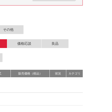
その他
価格応談
良品
式
販売価格（税込）
状況
カテゴリ