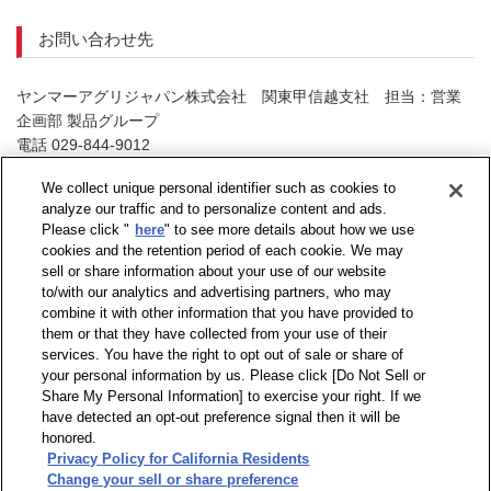
お問い合わせ先
ヤンマーアグリジャパン株式会社 関東甲信越支社 担当：営業
企画部 製品グループ
電話 029-844-9012
（お問い合せ受付時間：祝日を除く月曜日～金曜日9：00～17：
We collect unique personal identifier such as cookies to
00）
analyze our traffic and to personalize content and ads.
Please click "
here
" to see more details about how we use
cookies and the retention period of each cookie. We may
sell or share information about your use of our website
to/with our analytics and advertising partners, who may
combine it with other information that you have provided to
them or that they have collected from your use of their
services. You have the right to opt out of sale or share of
your personal information by us. Please click [Do Not Sell or
Share My Personal Information] to exercise your right. If we
have detected an opt-out preference signal then it will be
honored.
Privacy Policy for California Residents
Change your sell or share preference