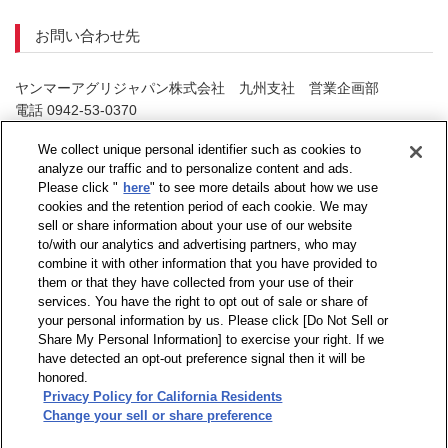
お問い合わせ先
ヤンマーアグリジャパン株式会社 九州支社 営業企画部
電話 0942-53-0370
（お問い合せ受付時間：祝日を除く月曜日～金曜日9：00～17：
We collect unique personal identifier such as cookies to
40）
analyze our traffic and to personalize content and ads.
Please click "
here
" to see more details about how we use
cookies and the retention period of each cookie. We may
sell or share information about your use of our website
to/with our analytics and advertising partners, who may
combine it with other information that you have provided to
them or that they have collected from your use of their
services. You have the right to opt out of sale or share of
your personal information by us. Please click [Do Not Sell or
Share My Personal Information] to exercise your right. If we
have detected an opt-out preference signal then it will be
honored.
Privacy Policy for California Residents
Change your sell or share preference