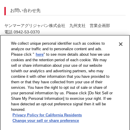
お問い合わせ先
ヤンマーアグリジャパン株式会社 九州支社 営業企画部
電話 0942-53-0370
（お問い合せ受付時間：祝日を除く月曜日～金曜日9：00～17：
We collect unique personal identifier such as cookies to
40）
analyze our traffic and to personalize content and ads.
Please click "
here
" to see more details about how we use
cookies and the retention period of each cookie. We may
sell or share information about your use of our website
to/with our analytics and advertising partners, who may
combine it with other information that you have provided to
them or that they have collected from your use of their
services. You have the right to opt out of sale or share of
your personal information by us. Please click [Do Not Sell or
Share My Personal Information] to exercise your right. If we
have detected an opt-out preference signal then it will be
honored.
Privacy Policy for California Residents
Change your sell or share preference