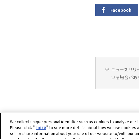
Facebook
※
ニュースリリ
いる場合があ
We collect unique personal identifier such as cookies to analyze our t
Please click "
here
" to see more details about how we use cookies a
sell or share information about your use of our website to/with our a
ホーム
企業情報
スポーツ協賛活動
ゴルフ