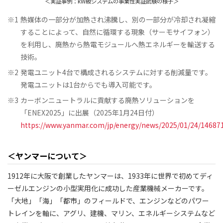
＜実証事例：kW級システムの事業性実証試験の様子＞
※1
熱媒体の一部分が加熱され沸騰し、別の一部分が冷却され凝縮
することによって、自然に循環する現象（サーモサイフォン）
を利用し、廃熱から熱電モジュールへ熱エネルギーを輸送する
技術。
※2
発電ユニット4台で構成されるシステムに対する削減量です。
発電ユニットは1台からでも導入可能です。
※3
カーボンニュートラルに貢献する廃熱ソリューションを
「ENEX2025」に出展（2025年1月24日付）
https://www.yanmar.com/jp/energy/news/2025/01/24/14687
＜ヤンマーについて＞
1912年に大阪で創業したヤンマーは、1933年に世界で初めてディ
ーゼルエンジンの小型実用化に成功した産業機械メーカーです。
「大地」「海」「都市」のフィールドで、エンジンなどのパワー
トレインを軸に、アグリ、建機、マリン、エネルギーシステムなど