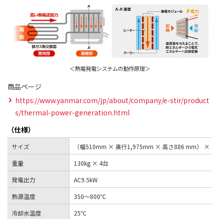
＜熱電発電システムの動作原理＞
商品ページ
https://www.yanmar.com/jp/about/company/e-stir/product
s/thermal-power-generation.html
（仕様）
サイズ
（幅510mm × 奥行1,975mm × 高さ886 mm） × 4
重量
130kg × 4台
発電出力
AC9.5kW
熱源温度
350～800℃
冷却水温度
25℃