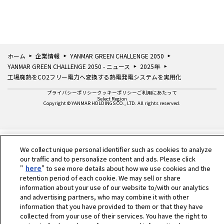
ホーム
企業情報
YANMAR GREEN CHALLENGE 2050
YANMAR GREEN CHALLENGE 2050 - ニュース
2025年
工場廃熱をCO2フリー電力へ変換する熱電発電システムを実用化
プライバシーポリシー
クッキーポリシー
ご利用にあたって
Select Region
Copyright © YANMAR HOLDINGS CO., LTD. All rights reserved.
We collect unique personal identifier such as cookies to analyze
our traffic and to personalize content and ads. Please click
"
here
" to see more details about how we use cookies and the
retention period of each cookie. We may sell or share
information about your use of our website to/with our analytics
and advertising partners, who may combine it with other
information that you have provided to them or that they have
collected from your use of their services. You have the right to