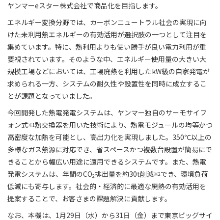
ヤンマーeスター株式会社で商品化を目指します。
エネルギー変換分野では、カーボンニュートラル社会の実現に向
けた未利用熱エネルギーの有効活用が選択肢の一つとして注目を
集めています。特に、熱利用よりも使い勝手が良い電力利用が重
要視されています。そのような中、エネルギー使用量の大きい大
規模工場などにおいては、工場廃熱を利用したkW級の自家発電が
求められる一方、システムの耐久性や設置性を同時に成立するこ
とが課題となっていました。
今回開発した熱電発電システムは、ヤンマー独自のサーモサイフ
ォン式
熱交換器を用いた技術により、熱電モジュールの均等かつ
※1
高密度な加熱を可能とし、高出力化を実現しました。350℃以上の
多様なガス熱源に対応でき、省スペースかつ複数台設置が簡易にで
きることから幅広い用途に適用できるシステムです。また、熱電
発電システムは、年間のCO
排出量を約30t削減
でき、環境負荷
※2
2
低減にも寄与します。社会的・経済的に最適な廃熱の有効活用を
提案することで、お客さまの課題解決に貢献します。
なお、本機は、1月29日（水）から31日（金）まで東京ビッグサイ