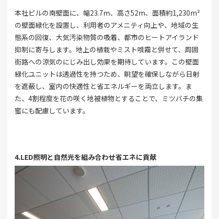
本社ビルの南壁面に、幅23.7m、高さ52m、面積約1,230m²
の壁面緑化を設置し、利用者のアメニティ向上や、地域の生
態系の回復、大気汚染物質の吸着、都市のヒートアイランド
抑制に寄与します。地上の植栽やミスト噴霧と併せて、周囲
街路への涼気のにじみ出し効果を期待しています。この壁面
緑化ユニットは透過性を持つため、眺望を確保しながら日射
を遮蔽し、室内の快適性と省エネルギーを両立します。ま
た、4割程度を花の咲く地被植物とすることで、ミツバチの集
蜜にも配慮しています。
4.LED照明と自然光を組み合わせ省エネに貢献