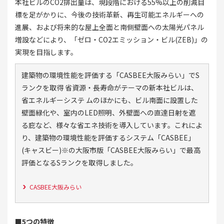
本社ビルのCO2排出量は、現段階における55%以上の削減目
標を足がかりに、今後の技術革新、再生可能エネルギーへの
進展、および将来的な屋上全面と南側壁面への太陽光パネル
増設などにより、「ゼロ・CO2エミッション・ビル(ZEB)」の
実現を目指します。
建築物の環境性能を評価する「CASBEE大阪みらい」でS
ランクを取得 省資源・長寿命がテーマの新本社ビルは、
省エネルギーシステ ムのほかにも、ビル南面に設置した
壁面緑化や、室内のLED照明、外壁面への直達日射を遮
る庇など、様々な省エネ技術を導入しています。これによ
り、建築物の環境性能を評価するシステム「CASBEE」
(キャスビー)※の大阪市版「CASBEE大阪みらい」で最高
評価となるSランクを取得しました。
CASBEE大阪みらい
■5つの特徴