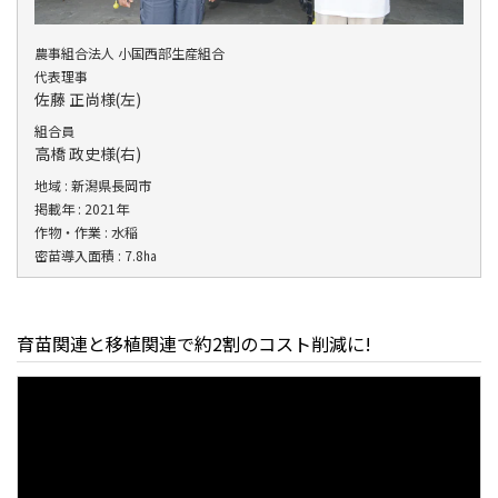
農事組合法人 小国西部生産組合
代表理事
佐藤 正尚様(左)
組合員
高橋 政史様(右)
地域 : 新潟県長岡市
掲載年 : 2021年
作物・作業 : 水稲
密苗導入面積 : 7.8㏊
育苗関連と移植関連で約2割のコスト削減に!