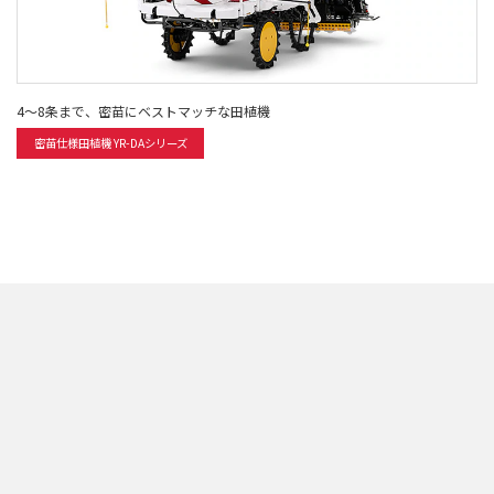
4～8条まで、密苗にベストマッチな田植機
密苗仕様田植機 YR-DAシリーズ