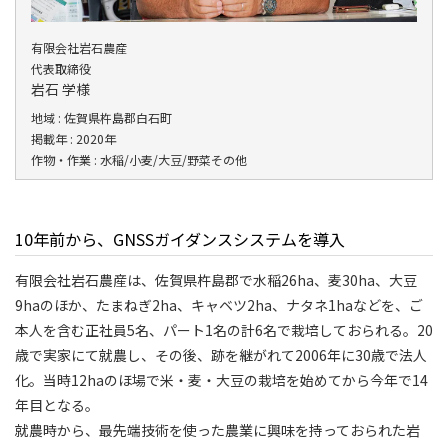
有限会社岩石農産
代表取締役
岩石 学様
地域 : 佐賀県杵島郡白石町
掲載年 : 2020年
作物・作業 : 水稲/小麦/大豆/野菜その他
10年前から、GNSSガイダンスシステムを導入
有限会社岩石農産は、佐賀県杵島郡で水稲26ha、麦30ha、大豆
9haのほか、たまねぎ2ha、キャベツ2ha、ナタネ1haなどを、ご
本人を含む正社員5名、パート1名の計6名で栽培しておられる。20
歳で実家にて就農し、その後、跡を継がれて2006年に30歳で法人
化。当時12haのほ場で米・麦・大豆の栽培を始めてから今年で14
年目となる。
就農時から、最先端技術を使った農業に興味を持っておられた岩