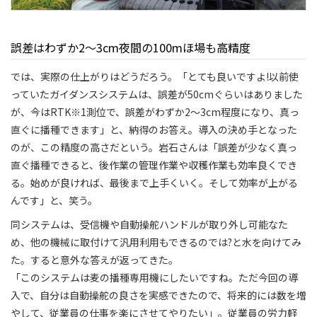
誤差はわずか2～3cm夜間の100mほ場も高精度
では、実際の仕上がりはどうだろう。「とても良いですよ!以前使
っていたガイダンスシステムは、誤差が50cmぐらいはありました
が、今はRTK※1測位で、誤差がわずか2～3cm程度になり、真っ
直ぐに播種できます」と、納得のお答え。導入の決め手となった
のが、この精度の高さだという。岩石さんは「誤差が少なく真っ
直ぐ播種できると、後作業の管理作業や収穫作業も効率良くでき
る。始めが良ければ、最後まで上手くいく。そして効率が上がる
んです」と、笑う。
同システムは、受信機や自動操舵ハンドルが取り外し可能なた
め、他の機械に取付けて汎用利用もできるのでは?と水を向けてみ
た。すると意外な答えが返ってきた。
「このシステムは麦の播種専用機にしたいですね。ただ今回の導
入で、自分は自動操舵の良さを実感できたので、将来的には数を増
やして、従業員の仕事を楽にさせてやりたい」。従業員の労力軽