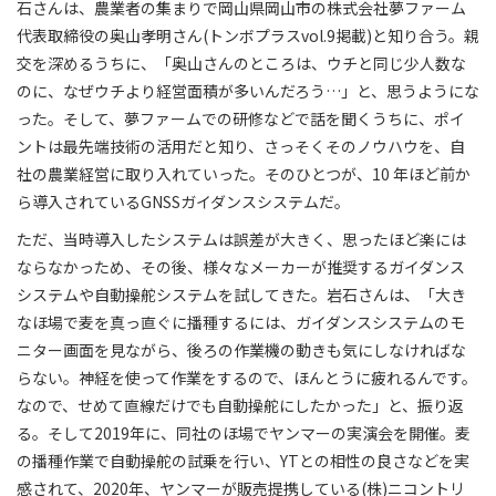
石さんは、農業者の集まりで岡山県岡山市の株式会社夢ファーム
代表取締役の奥山孝明さん(トンボプラスvol.9掲載)と知り合う。親
交を深めるうちに、「奥山さんのところは、ウチと同じ少人数な
のに、なぜウチより経営面積が多いんだろう…」と、思うようにな
った。そして、夢ファームでの研修などで話を聞くうちに、ポイ
ントは最先端技術の活用だと知り、さっそくそのノウハウを、自
社の農業経営に取り入れていった。そのひとつが、10 年ほど前か
ら導入されているGNSSガイダンスシステムだ。
ただ、当時導入したシステムは誤差が大きく、思ったほど楽には
ならなかっため、その後、様々なメーカーが推奨するガイダンス
システムや自動操舵システムを試してきた。岩石さんは、「大き
なほ場で麦を真っ直ぐに播種するには、ガイダンスシステムのモ
ニター画面を見ながら、後ろの作業機の動きも気にしなければな
らない。神経を使って作業をするので、ほんとうに疲れるんです。
なので、せめて直線だけでも自動操舵にしたかった」と、振り返
る。そして2019年に、同社のほ場でヤンマーの実演会を開催。麦
の播種作業で自動操舵の試乗を行い、YTとの相性の良さなどを実
感されて、2020年、ヤンマーが販売提携している(株)ニコントリ