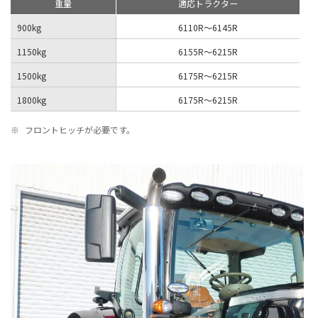
重量
適応トラクター
900kg
6110R〜6145R
1150kg
6155R〜6215R
1500kg
6175R〜6215R
1800kg
6175R〜6215R
※
フロントヒッチが必要です。