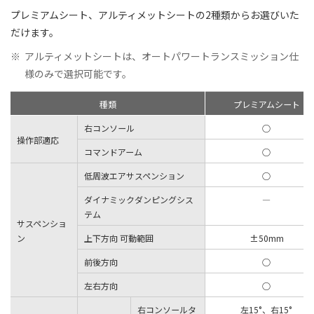
プレミアムシート、アルティメットシートの2種類からお選びいた
だけます。
※
アルティメットシートは、オートパワートランスミッション仕
様のみで選択可能です。
種類
プレミアムシート
右コンソール
○
操作部適応
コマンドアーム
○
低周波エアサスペンション
○
ダイナミックダンピングシス
―
テム
サスペンショ
ン
上下方向 可動範囲
±50mm
前後方向
○
左右方向
○
右コンソールタ
左15°、右15°