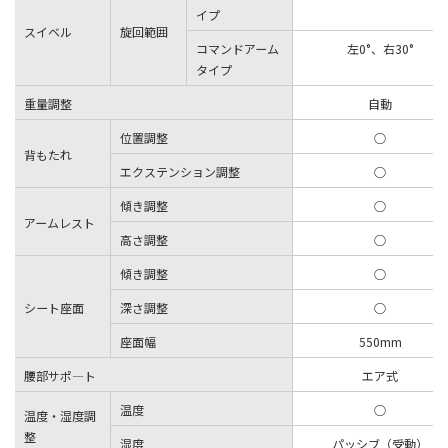
イプ
スイベル
旋回範囲
コマンドアーム
左0°、右30°
タイプ
重量調整
自動
位置調整
○
背もたれ
エクステンション調整
○
傾き調整
○
アームレスト
高さ調整
○
傾き調整
○
シート座面
深さ調整
○
座面幅
550mm
腰部サポ―ト
エア式
温度
○
温度・湿度調
整
湿度
パッシブ（受動）