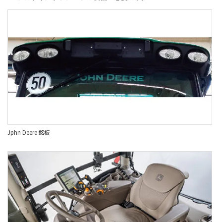
Jphn Deere 銘板