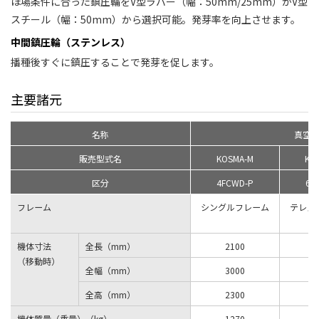
ほ場条件に合った鎮圧輪をV型ラバー（幅：50mm/25mm）かV型
スチール（幅：50mm）から選択可能。発芽率を向上させます。
中間鎮圧輪（ステンレス）
播種後すぐに鎮圧することで発芽を促します。
主要諸元
名称
真空
販売型式名
KOSMA-M
KO
区分
4FCWD-P
6F
フレーム
シングルフレーム
テレス
機体寸法
全長（mm）
2100
2
（移動時）
全幅（mm）
3000
3
全高（mm）
2300
2
機体質量（重量）（kg）
1270
1