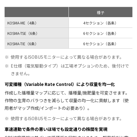
種子
KOSMA-ME（4条）
4セクション（各条）
KOSMA-TSE（6条）
6セクション（各条）
KOSMA-TIE（6条）
6セクション（各条）
※
使用するISOBUSモニターによって異なる場合があります。
※
E仕様（電気駆動タイプ）は工場オプションのため、後付けで
きません。
可変播種（Variable Rate Control）により収量を均一化
作成した播種量マップに応じて、播種量/施肥量を可変させます。
作物の生育のバラつきを減らして収量の均一化に貢献します（使
用者がマップ作成/インポートの必要あり）。
※
使用するISOBUSモニターによって異なる場合があります。
車速連動で条件の悪いほ場でも設定通りの株間を実現