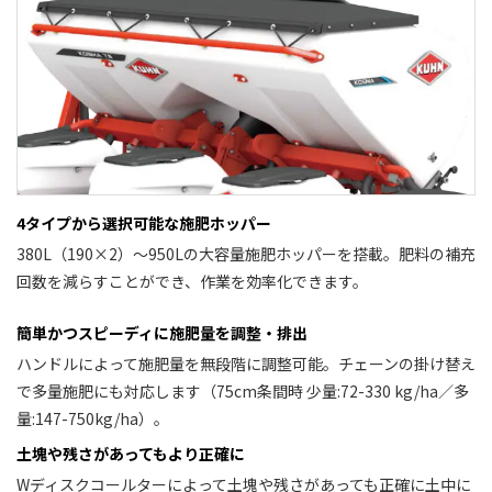
4タイプから選択可能な施肥ホッパー
380L（190×2）～950Lの大容量施肥ホッパーを搭載。肥料の補充
回数を減らすことができ、作業を効率化できます。
簡単かつスピーディに施肥量を調整・排出
ハンドルによって施肥量を無段階に調整可能。チェーンの掛け替え
で多量施肥にも対応します（75cm条間時 少量:72-330 kg/ha／多
量:147-750kg/ha）。
土塊や残さがあってもより正確に
Wディスクコールターによって土塊や残さがあっても正確に土中に