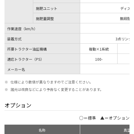
施肥ユニット
ディス
施肥量調整
無段階
作業速度（km/h）
装着方式
3点リンク
所要トラクター油圧機構
複動×1系統
適応トラクター（PS）
100-
メーカー名
K
※
仕様により数値が異なりますのでご注意ください。
※
諸元は改良などにより予告なく変更することがあります。
オプション
○＝標準 ▲＝オプション
名称
真空