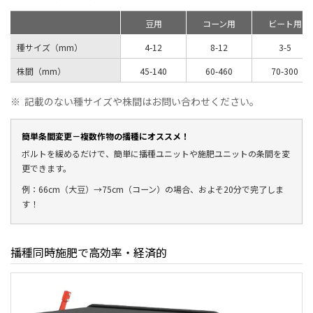
豆用
コーン用
ビート用
種サイズ（mm）
4-12
8-12
3-5
株間（mm）
45-140
60-460
70-300
※
記載のない種サイズや株間はお問い合わせください。
簡単条間変更－複数作物の播種にオススメ！
ボルトを緩めるだけで、簡単に播種ユニットや施肥ユニットの条間を変
更できます。
例：66cm（大豆）→75cm（コーン）の場合、およそ20分で完了しま
す！
播種同時施肥で高効率・経済的