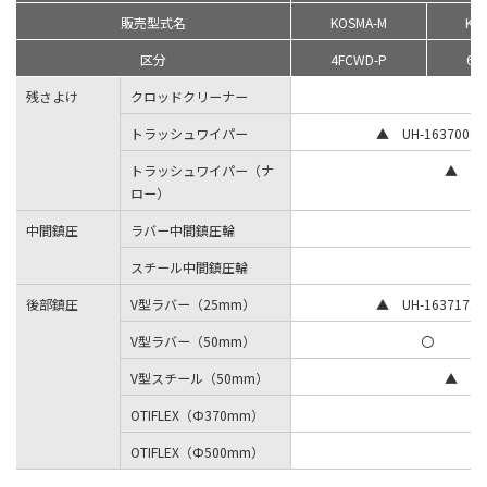
販売型式名
KOSMA-M
KO
区分
4FCWD-P
6F
残さよけ
クロッドクリーナー
トラッシュワイパー
▲ UH-1637008
トラッシュワイパー（ナ
▲ UH-
ロー）
中間鎮圧
ラバー中間鎮圧輪
スチール中間鎮圧輪
後部鎮圧
V型ラバー（25mm）
▲ UH-1637172
V型ラバー（50mm）
〇
V型スチール（50mm）
▲ UH-
OTIFLEX（Φ370mm）
OTIFLEX（Φ500mm）