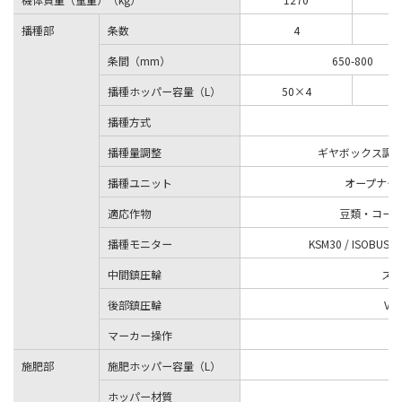
播種部
条数
4
条間（mm）
650-800
播種ホッパー容量（L）
50×4
播種方式
播種量調整
ギヤボックス調
播種ユニット
オープナー
適応作物
豆類・コー
播種モニター
KSM30 / ISO
中間鎮圧輪
ス
後部鎮圧輪
V
マーカー操作
施肥部
施肥ホッパー容量（L）
ホッパー材質