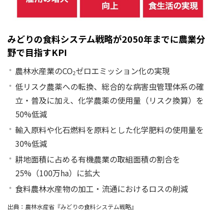
みどりの食料システム戦略が2050年までに農業分
野で目指すKPI
農林水産業のCO
ゼロエミッション化の実現
2
低リスク農薬への転換、総合的な病害虫管理体系の確
立・普及に加え、化学農薬の使用量（リスク換算）を
50%低減
輸入原料や化石燃料を原料とした化学肥料の使用量を
30%低減
耕地面積に占める有機農業の取組面積の割合を
25%（100万ha）に拡大
食料農林水産物の加工・流通におけるロスの削減
出典：農林水産省『みどりの食料システム戦略』