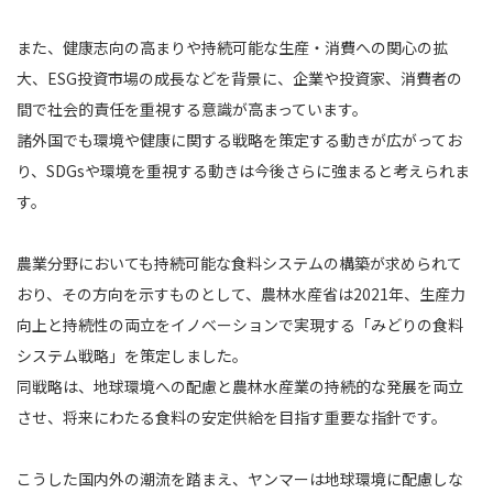
また、健康志向の高まりや持続可能な生産・消費への関心の拡
大、ESG投資市場の成長などを背景に、
企業や投資家、消費者の
間で社会的責任を重視する意識が高まっています。
諸外国でも環境や健康に関する戦略を策定する動きが広がってお
り、
SDGsや環境を重視する動きは今後さらに強まると考えられま
す。
農業分野においても持続可能な食料システムの構築が求められて
おり、
その方向を示すものとして、農林水産省は2021年、生産力
向上と持続性の両立をイノベーションで実現する
「みどりの食料
システム戦略」を策定しました。
同戦略は、地球環境への配慮と農林水産業の持続的な発展を両立
させ、
将来にわたる食料の安定供給を目指す重要な指針です。
こうした国内外の潮流を踏まえ、ヤンマーは地球環境に配慮しな