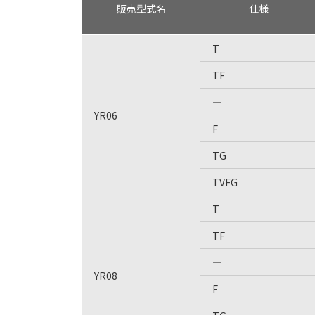
販売型式名
仕様
T
TF
―
YR06
F
TG
TVFG
T
TF
―
YR08
F