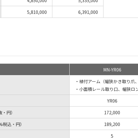
4,850,000
5,335,000
5,810,000
6,391,000
）
MN-YR06
・植付アーム（幅狭かき取り爪
・小面積レール取り口、幅狭ロ
YR06
抜・円）
172,000
0%税込・円）
189,200
5