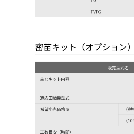
TG
TVFG
密苗キット（オプション
販売型式名
主なキット内容
適応田植機型式
希望小売価格※
（税
（1
工数目安（時間）