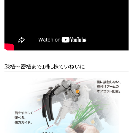
疎植〜密植まで1株1株ていねいに