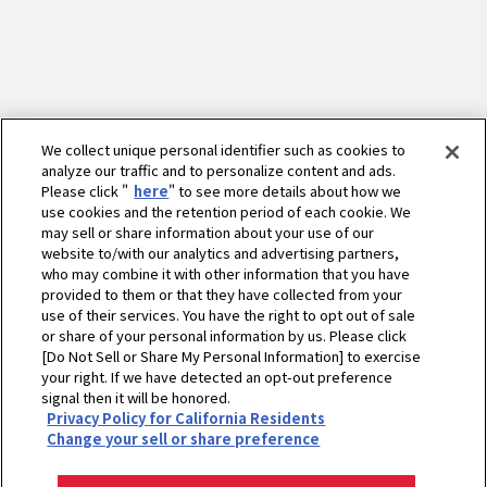
We collect unique personal identifier such as cookies to
analyze our traffic and to personalize content and ads.
Please click "
here
" to see more details about how we
use cookies and the retention period of each cookie. We
may sell or share information about your use of our
website to/with our analytics and advertising partners,
who may combine it with other information that you have
provided to them or that they have collected from your
use of their services. You have the right to opt out of sale
or share of your personal information by us. Please click
[Do Not Sell or Share My Personal Information] to exercise
your right. If we have detected an opt-out preference
ホーム
農業
製品・サービス
田植機
YR06・YR08
signal then it will be honored.
Privacy Policy for California Residents
高効率/高精度
Change your sell or share preference
プライバシーポリシー
クッキーポリシー
ご利用にあたって
Select Region
Copyright © YANMAR HOLDINGS CO., LTD. All rights reserved.