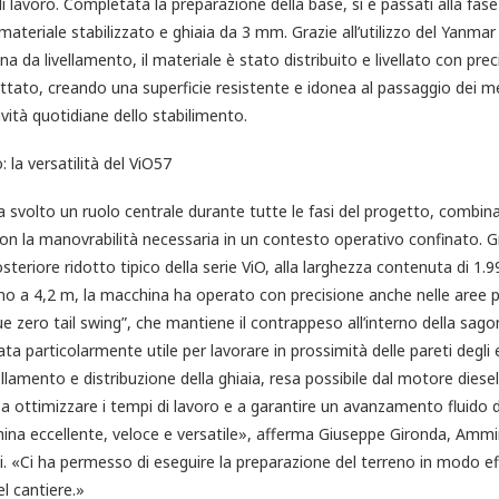
i lavoro. Completata la preparazione della base, si è passati alla fase 
 materiale stabilizzato e ghiaia da 3 mm. Grazie all’utilizzo del Yanma
 da livellamento, il materiale è stato distribuito e livellato con preci
tato, creando una superficie resistente e idonea al passaggio dei me
vità quotidiane dello stabilimento.
 la versatilità del ViO57
 svolto un ruolo centrale durante tutte le fasi del progetto, combin
con la manovrabilità necessaria in un contesto operativo confinato. Gr
steriore ridotto tipico della serie ViO, alla larghezza contenuta di 1
no a 4,2 m, la macchina ha operato con precisione anche nelle aree più
e zero tail swing”, che mantiene il contrappeso all’interno della sag
lata particolarmente utile per lavorare in prossimità delle pareti degli e
vellamento e distribuzione della ghiaia, resa possibile dal motore dies
 a ottimizzare i tempi di lavoro e a garantire un avanzamento fluido de
ina eccellente, veloce e versatile», afferma Giuseppe Gironda, Amm
i. «Ci ha permesso di eseguire la preparazione del terreno in modo eff
el cantiere.»