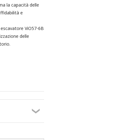
ma la capacità delle
fidabilità e
ini escavatore ViO57-6B
zzazione delle
torio.