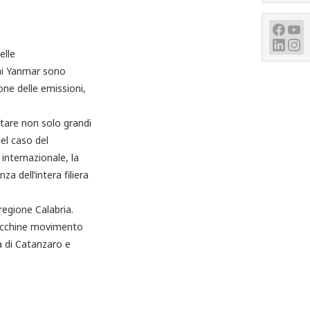
elle
oni Yanmar sono
one delle emissioni,
are non solo grandi
el caso del
internazionale, la
za dell’intera filiera
regione Calabria.
 macchine movimento
ia di Catanzaro e