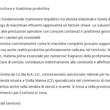
truttura e tradizione produttiva
è fondamentale mantenere l’equilibrio tra attività industriali e tutela d
piego di macchinari efficienti rappresenta un fattore chiave. Le soluzi
e alte prestazioni operative con consumi contenuti e un’attenta gesti
 i cantieri più sostenibili.
imostra concretamente come le macchine compatte possano support
i, ma anche realtà produttive profondamente radicate nel territorio. N
 materia prima essenziale per numerose fragranze della profumeria 
tture di servizio contribuisce indirettamente alla continuità e all’efficien
rnita da Co.Ma.Ri.A. S.r.l., concessionario autorizzato Yanmar per la 
n’azienda situata a Stella Marina (CZ) specializzata nel commercio di
attiva anche nella vendita di veicoli e ricambi. Si trova a nella provinc
rimento per il settore in zona.
del territorio