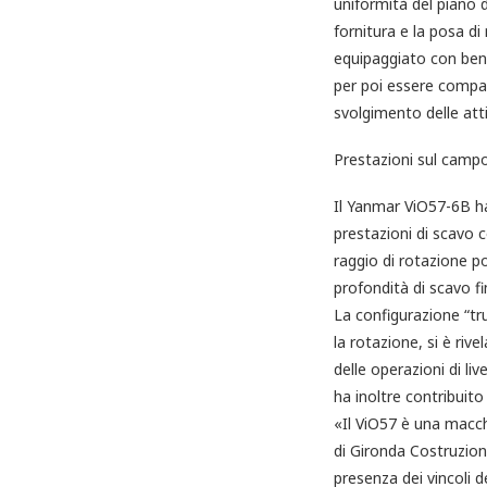
uniformità del piano d
fornitura e la posa di
equipaggiato con benna
per poi essere compat
svolgimento delle atti
Prestazioni sul campo:
Il Yanmar ViO57-6B ha
prestazioni di scavo 
raggio di rotazione po
profondità di scavo fi
La configurazione “tru
la rotazione, si è rive
delle operazioni di li
ha inoltre contribuito
«Il ViO57 è una macch
di Gironda Costruzion
presenza dei vincoli d