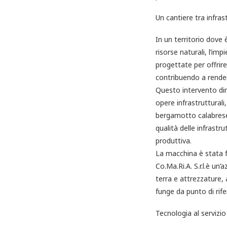
Un cantiere tra infras
In un territorio dove 
risorse naturali, l’im
progettate per offrir
contribuendo a rendere
Questo intervento d
opere infrastruttural
bergamotto calabrese,
qualità delle infrastru
produttiva.
La macchina è stata fo
Co.Ma.Ri.A. S.r.l.è u
terra e attrezzature, 
funge da punto di rife
Tecnologia al servizio 