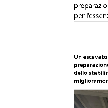
preparazio
per l’esse
Un escavato
preparazione
dello stabil
migliorament