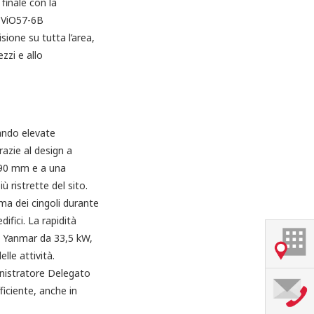
finale con la
r ViO57-6B
sione su tutta l’area,
zzi e allo
ando elevate
azie al design a
.990 mm e a una
 ristrette del sito.
oma dei cingoli durante
difici. La rapidità
el Yanmar da 33,5 kW,
lle attività.
inistratore Delegato
iciente, anche in