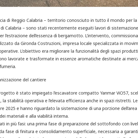
cia di Reggio Calabria – territorio conosciuto in tutto il mondo per la
i Calabria – sono stati recentemente eseguiti lavori di sistemazione
per l’estrazione dell’essenza di bergamotto. L’intervento, commission
alizzato da Gironda Costruzioni, impresa locale specializzata in movim
erative. L’obiettivo era migliorare la funzionalità degli spazi produttiv
no lavorate e trasformate in essenze aromatiche destinate ai mercat
fumeria.
anizzazione del cantiere
progetto è stato impiegato l’escavatore compatto Yanmar ViO57, scel
a stabilità operativa e l’elevata efficienza anche in spazi ristretti. Le
embre 2025 e hanno riguardato la sistemazione di una porzione dell’are
i materiali e alla viabilità interna.
olati in più fasi: una prima fase di preparazione del sottofondo con liv
 fase di finitura e consolidamento superficiale, necessaria a garantir