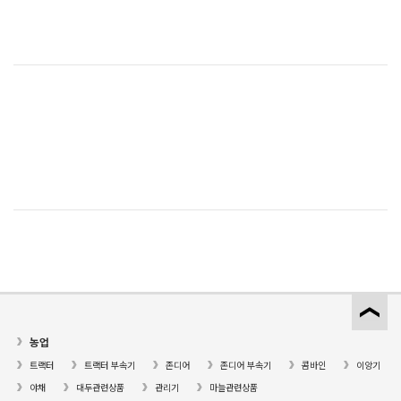
농업
트랙터
트랙터 부속기
존디어
존디어 부속기
콤바인
이앙기
야채
대두관련상품
관리기
마늘관련상품