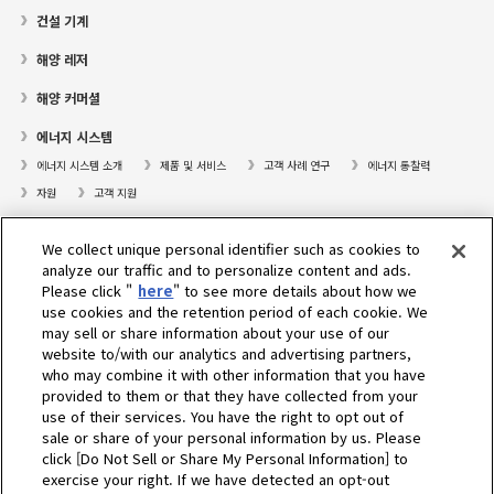
건설 기계
해양 레저
해양 커머셜
에너지 시스템
에너지 시스템 소개
제품 및 서비스
고객 사례 연구
에너지 통찰력
자원
고객 지원
프레져보트
We collect unique personal identifier such as cookies to
대리점검색
analyze our traffic and to personalize content and ads.
Please click "
here
" to see more details about how we
고객센터
use cookies and the retention period of each cookie. We
may sell or share information about your use of our
고객지원
website to/with our analytics and advertising partners,
who may combine it with other information that you have
회사소개
provided to them or that they have collected from your
use of their services. You have the right to opt out of
sale or share of your personal information by us. Please
Select Region
click [Do Not Sell or Share My Personal Information] to
exercise your right. If we have detected an opt-out