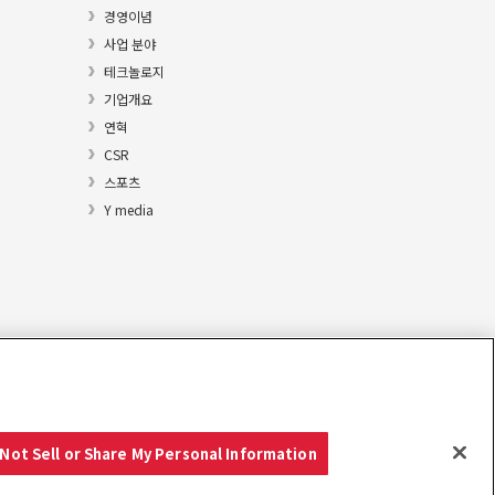
경영이념
사업 분야
테크놀로지
기업개요
연혁
CSR
스포츠
Y media
Not Sell or Share My Personal Information
Copyright © YANMAR HOLDINGS CO., LTD. All rights reserved.