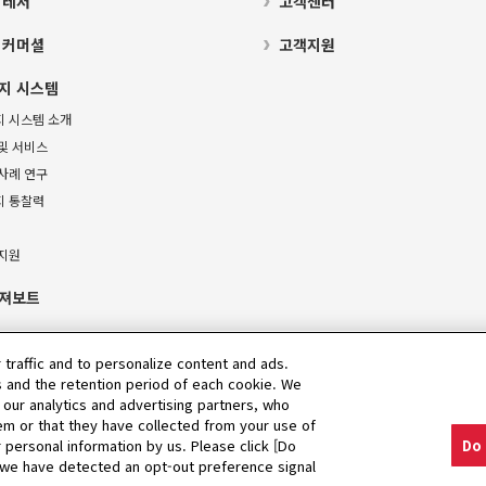
 레저
고객센터
 커머셜
고객지원
지 시스템
지 시스템 소개
및 서비스
사례 연구
지 통찰력
 지원
져보트
 traffic and to personalize content and ads.
 and the retention period of each cookie. We
 our analytics and advertising partners, who
em or that they have collected from your use of
r personal information by us. Please click [Do
Do 
고지
If we have detected an opt-out preference signal