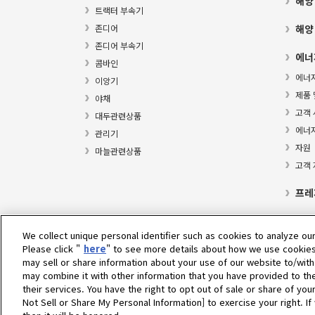
해양
트랙터 부속기
존디어
해양
존디어 부속기
에너
콤바인
에너
이앙기
제품 
야채
고객 
대두관련상품
에너
관리기
자원
마늘관련상품
고객
프레
We collect unique personal identifier such as cookies to analyze our
Please click "
here
" to see more details about how we use cookies
Select Region
may sell or share information about your use of our website to/with
may combine it with other information that you have provided to th
their services. You have the right to opt out of sale or share of you
개인정보 처리방침
쿠키 정책
이용약관
그레이 마켓 
Not Sell or Share My Personal Information] to exercise your right. 