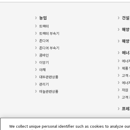
농업
건설
트랙터
해양
트랙터 부속기
존디어
해양
존디어 부속기
에너
콤바인
에너
이앙기
제품 
야채
고객 
대두관련상품
에너
관리기
자원
마늘관련상품
고객
프레
We collect unique personal identifier such as cookies to analyze our