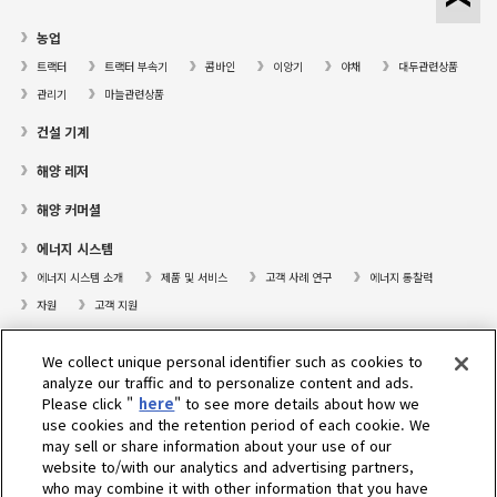
농업
트랙터
트랙터 부속기
콤바인
이앙기
야채
대두관련상품
관리기
마늘관련상품
건설 기계
해양 레저
해양 커머셜
에너지 시스템
에너지 시스템 소개
제품 및 서비스
고객 사례 연구
에너지 통찰력
자원
고객 지원
프레져보트
We collect unique personal identifier such as cookies to
대리점검색
analyze our traffic and to personalize content and ads.
Please click "
here
" to see more details about how we
고객센터
use cookies and the retention period of each cookie. We
may sell or share information about your use of our
고객지원
website to/with our analytics and advertising partners,
who may combine it with other information that you have