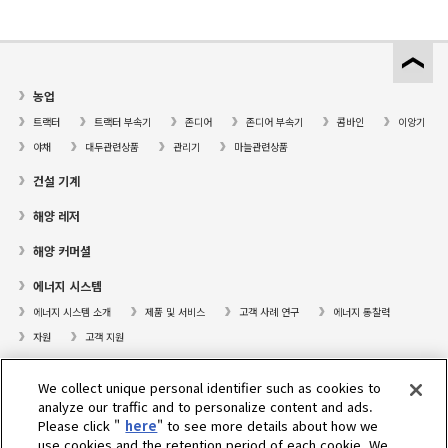
농업
트랙터
트랙터 부속기
존디어
존디어 부속기
콤바인
이앙기
야채
대두관련상품
관리기
마늘관련상품
건설 기계
해양 레저
해양 커머셜
에너지 시스템
에너지 시스템 소개
제품 및 서비스
고객 사례 연구
에너지 통찰력
자원
고객 지원
프레져보트
We collect unique personal identifier such as cookies to
대리점검색
analyze our traffic and to personalize content and ads.
Please click "
here
" to see more details about how we
고객센터
use cookies and the retention period of each cookie. We