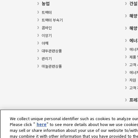
농업
건설
트랙터
해양
트랙터 부속기
콤바인
해양
이앙기
에너
야채
에너
대두관련상품
제품 
관리기
고객 
마늘관련상품
에너
자원
고객
프레
We collect unique personal identifier such as cookies to analyze our
Please click "
here
" to see more details about how we use cookies
Select Region
may sell or share information about your use of our website to/with
may combine it with other information that you have provided to th