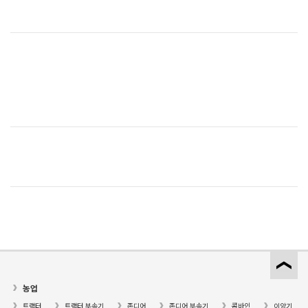
농업
트랙터
트랙터 부속기
존디어
존디어 부속기
콤바인
이앙기