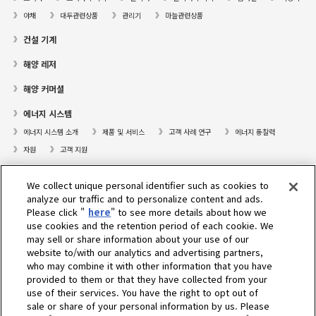
야채
대두관련상품
관리기
마늘관련상품
건설 기계
해양 레저
해양 커머셜
에너지 시스템
에너지 시스템 소개
제품 및 서비스
고객 사례 연구
에너지 통찰력
자원
고객 지원
프레져보트
We collect unique personal identifier such as cookies to
대리점검색
analyze our traffic and to personalize content and ads.
Please click "
here
" to see more details about how we
고객센터
use cookies and the retention period of each cookie. We
may sell or share information about your use of our
고객지원
website to/with our analytics and advertising partners,
who may combine it with other information that you have
회사소개
provided to them or that they have collected from your
use of their services. You have the right to opt out of
sale or share of your personal information by us. Please