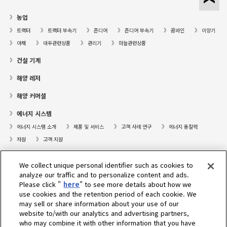
농업
트랙터
트랙터 부속기
존디어
존디어 부속기
콤바인
이앙기
야채
대두관련상품
관리기
마늘관련상품
건설 기계
해양 레저
해양 커머셜
에너지 시스템
에너지 시스템 소개
제품 및 서비스
고객 사례 연구
에너지 통찰력
자원
고객 지원
프레져보트
We collect unique personal identifier such as cookies to
대리점검색
analyze our traffic and to personalize content and ads.
Please click "
here
" to see more details about how we
고객센터
use cookies and the retention period of each cookie. We
may sell or share information about your use of our
고객지원
website to/with our analytics and advertising partners,
who may combine it with other information that you have