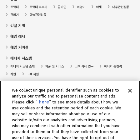
트랙터
트랙터 부속기
콤바인
이앙기
야채
대두관련상품
관리기
마늘관련상품
건설 기계
해양 레저
해양 커머셜
에너지 시스템
에너지 시스템 소개
제품 및 서비스
고객 사례 연구
에너지 통찰력
자원
고객 지원
프레져보트
We collect unique personal identifier such as cookies to
대리점검색
analyze our traffic and to personalize content and ads.
Please click "
here
" to see more details about how we
고객센터
use cookies and the retention period of each cookie. We
may sell or share information about your use of our
고객지원
website to/with our analytics and advertising partners,
who may combine it with other information that you have
회사소개
provided to them or that they have collected from your
use of their services. You have the right to opt out of