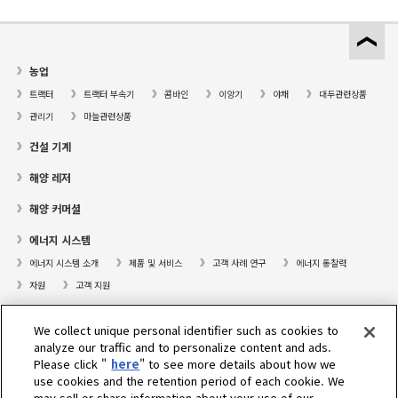
농업
트랙터
트랙터 부속기
콤바인
이앙기
야채
대두관련상품
관리기
마늘관련상품
건설 기계
해양 레저
해양 커머셜
에너지 시스템
에너지 시스템 소개
제품 및 서비스
고객 사례 연구
에너지 통찰력
자원
고객 지원
프레져보트
We collect unique personal identifier such as cookies to
대리점검색
analyze our traffic and to personalize content and ads.
Please click "
here
" to see more details about how we
고객센터
use cookies and the retention period of each cookie. We
may sell or share information about your use of our