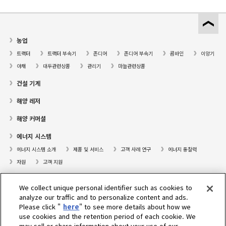
농업
트랙터
트랙터 부속기
존디어
존디어 부속기
콤바인
이앙기
야채
대두관련상품
관리기
마늘관련상품
건설 기계
해양 레저
해양 커머셜
에너지 시스템
에너지 시스템 소개
제품 및 서비스
고객 사례 연구
에너지 통찰력
자원
고객 지원
프레져보트
We collect unique personal identifier such as cookies to
대리점검색
analyze our traffic and to personalize content and ads.
Please click "
here
" to see more details about how we
고객센터
use cookies and the retention period of each cookie. We
may sell or share information about your use of our