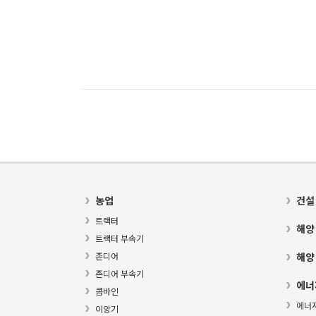
농업
건설
트랙터
해양
트랙터 부속기
존디어
해양
존디어 부속기
에너
콤바인
에너
이앙기