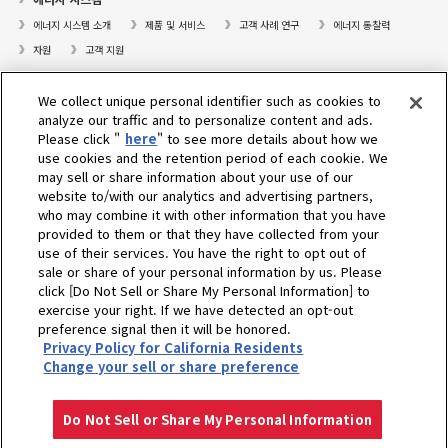
에너지 시스템 소개
제품 및 서비스
고객 사례 연구
에너지 통찰력
자원
고객 지원
프레져보트
We collect unique personal identifier such as cookies to
대리점검색
analyze our traffic and to personalize content and ads.
Please click "
here
" to see more details about how we
고객센터
use cookies and the retention period of each cookie. We
may sell or share information about your use of our
고객지원
website to/with our analytics and advertising partners,
who may combine it with other information that you have
회사소개
provided to them or that they have collected from your
use of their services. You have the right to opt out of
sale or share of your personal information by us. Please
Select Region
click [Do Not Sell or Share My Personal Information] to
exercise your right. If we have detected an opt-out
preference signal then it will be honored.
Privacy Policy for California Residents
개인정보 처리방침
쿠키 정책
이용약관
그레이 마켓 고지
Change your sell or share preference
개인위치정보 이용약관
개인위치정보처리방침
Do Not Sell or Share My Personal Information
Copyright © YANMAR HOLDINGS CO., LTD. All rights reserved.