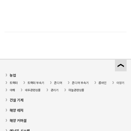
농업
트랙터
트랙터 부속기
존디어
존디어 부속기
콤바인
이앙기
야채
대두관련상품
관리기
마늘관련상품
건설 기계
해양 레저
해양 커머셜
에너지 시스템