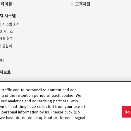
 커머셜
고객지원
지 시스템
지 시스템 소개
및 서비스
사례 연구
지 통찰력
 지원
져보트
 traffic and to personalize content and ads.
 and the retention period of each cookie. We
 our analytics and advertising partners, who
em or that they have collected from your use of
r personal information by us. Please click [Do
Do 
고지
If we have detected an opt-out preference signal