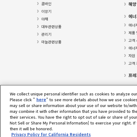
콤바인
해양
이앙기
에너
야채
에너
대두관련상품
제품 
관리기
고객 
마늘관련상품
에너
자원
고객
프레
We collect unique personal identifier such as cookies to analyze our
Please click "
here
" to see more details about how we use cookies
Select Region
may sell or share information about your use of our website to/with
may combine it with other information that you have provided to th
their services. You have the right to opt out of sale or share of you
개인정보 처리방침
쿠키 정책
이용약관
그레이 마켓 
Not Sell or Share My Personal Information] to exercise your right. 
then it will be honored.
개인위치정보 이용약관
개인위치정보처리방침
Privacy Policy for California Residents