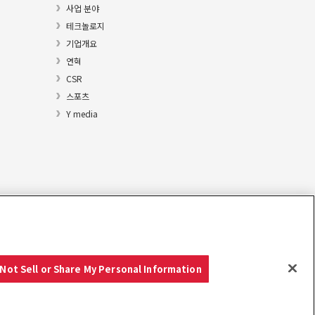
사업 분야
테크놀로지
기업개요
연혁
CSR
스포츠
Y media
Not Sell or Share My Personal Information
Copyright © YANMAR HOLDINGS CO., LTD. All rights reserved.