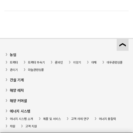
농업
트랙터
트랙터 부속기
콤바인
이앙기
야채
대두관련상품
관리기
마늘관련상품
건설 기계
해양 레저
해양 커머셜
에너지 시스템
에너지 시스템 소개
제품 및 서비스
고객 사례 연구
에너지 통찰력
자원
고객 지원