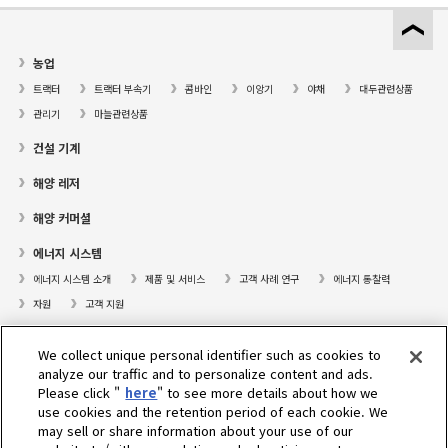
농업
트랙터
트랙터 부속기
콤바인
이앙기
야채
대두관련상품
관리기
마늘관련상품
건설 기계
해양 레저
해양 커머셜
에너지 시스템
에너지 시스템 소개
제품 및 서비스
고객 사례 연구
에너지 통찰력
자원
고객 지원
프레져보트
We collect unique personal identifier such as cookies to
대리점검색
analyze our traffic and to personalize content and ads.
Please click "
here
" to see more details about how we
고객센터
use cookies and the retention period of each cookie. We
may sell or share information about your use of our
고객지원