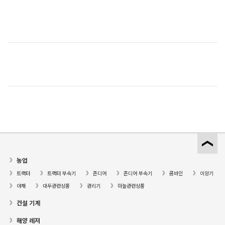
농업
트랙터
트랙터 부속기
존디어
존디어 부속기
콤바인
이앙기
야채
대두관련상품
관리기
마늘관련상품
건설 기계
해양 레저