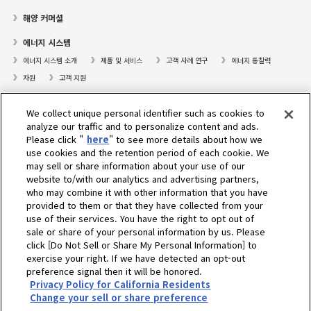
해양 커머셜
에너지 시스템
에너지 시스템 소개
제품 및 서비스
고객 사례 연구
에너지 통찰력
자원
고객 지원
프레져보트
We collect unique personal identifier such as cookies to
대리점검색
analyze our traffic and to personalize content and ads.
Please click "
here
" to see more details about how we
고객센터
use cookies and the retention period of each cookie. We
may sell or share information about your use of our
고객지원
website to/with our analytics and advertising partners,
who may combine it with other information that you have
회사소개
provided to them or that they have collected from your
use of their services. You have the right to opt out of
sale or share of your personal information by us. Please
Select Region
click [Do Not Sell or Share My Personal Information] to
exercise your right. If we have detected an opt-out
preference signal then it will be honored.
Privacy Policy for California Residents
개인정보 처리방침
쿠키 정책
이용약관
그레이 마켓 고지
Change your sell or share preference
개인위치정보 이용약관
개인위치정보처리방침