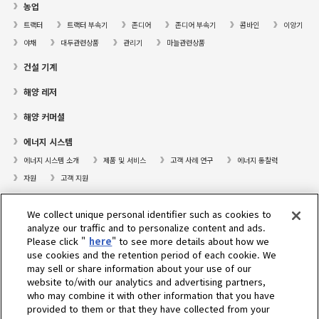
농업
트랙터
트랙터 부속기
존디어
존디어 부속기
콤바인
이앙기
야채
대두관련상품
관리기
마늘관련상품
건설 기계
해양 레저
해양 커머셜
에너지 시스템
에너지 시스템 소개
제품 및 서비스
고객 사례 연구
에너지 통찰력
자원
고객 지원
프레져보트
We collect unique personal identifier such as cookies to
대리점검색
analyze our traffic and to personalize content and ads.
Please click "
here
" to see more details about how we
고객센터
use cookies and the retention period of each cookie. We
may sell or share information about your use of our
고객지원
website to/with our analytics and advertising partners,
who may combine it with other information that you have
회사소개
provided to them or that they have collected from your