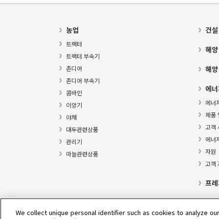
농업
건설
트랙터
해양
트랙터 부속기
존디어
해양
존디어 부속기
에너
콤바인
에너
이앙기
제품 
야채
고객 
대두관련상품
에너
관리기
자원
마늘관련상품
고객
프레
We collect unique personal identifier such as cookies to analyze our