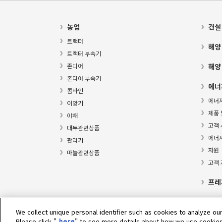
농업
건설
트랙터
해양
트랙터 부속기
존디어
해양
존디어 부속기
에너
콤바인
에너
이앙기
제품 
야채
고객 
대두관련상품
에너
관리기
자원
마늘관련상품
고객
프레
We collect unique personal identifier such as cookies to analyze our
Please click "
here
" to see more details about how we use cookies