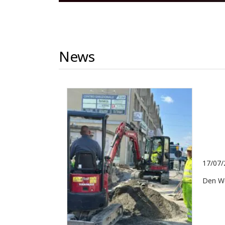
News
17/07/
Den We