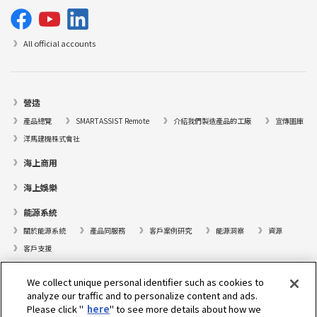
All official accounts
營造
產品總覽
SMARTASSIST Remote
介紹我們製造產品的工廠
宣傳圖庫
洋馬建機株式會社
海上商用
海上娛樂
能源系統
關於能源系統
產品同服務
客戶案例研究
能源洞察
資源
客戶支援
遊艇
We collect unique personal identifier such as cookies to
analyze our traffic and to personalize content and ads.
尋找據點
Please click "
here
" to see more details about how we