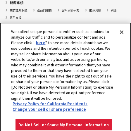
能源系統
關於能源系統
產品同服務
客戶案例研究
能源洞察
資源
客戶支援
遊艇
We collect unique personal identifier such as cookies to
analyze our traffic and to personalize content and ads.
尋找據點
Please click "
here
" to see more details about how we
支援
use cookies and the retention period of each cookie. We
may sell or share information about your use of our
關於我們
website to/with our analytics and advertising partners,
who may combine it with other information that you have
總裁的話
我們的使命
業務範疇
科技
公司簡介
歷史
provided to them or that they have collected from your
企業社會責任／環境
運動
use of their services. You have the right to opt out of sale
or share of your personal information by us. Please click
[Do Not Sell or Share My Personal Information] to exercise
選擇地區
your right. If we have detected an opt-out preference
signal then it will be honored.
Privacy Policy for California Residents
Change your sell or share preference
隱私權政策
Cookie政策
使用條款
灰色市場通知
Do Not Sell or Share My Personal Information
下載
尋找據點
聯繫方式
追蹤我們
Copyright © YANMAR HOLDINGS CO., LTD. 版權所有