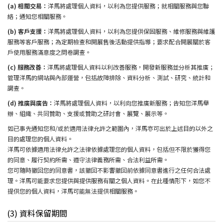
(a) 相關交易：
洋馬將處理個人資料，以利為您提供服務；就相關服務與您聯
絡；通知您相關服務。
(b) 客戶支援：
洋馬將處理個人資料，以利為您提供保固服務、維修服務與維護
服務等客戶服務；為定期檢查和開展售後活動提供指導；要求配合開展關於客
戶使用服務滿意度之問卷調查。
(c) 服務改善：
洋馬將處理個人資料以利改善服務，開發新服務並分析其推廣；
管理洋馬的網站與內部運營，包括故障排除、資料分析、測試、研究、統計和
調查。
(d) 推廣與廣告：
洋馬將處理個人資料，以利向您推廣新服務；告知您洋馬舉
辦、組織、共同贊助、支援或贊助之研討會、展覽、展示等。
如已事先通知您和/或於適用法律允許之範圍內，洋馬亦可出於上述目的以外之
目的處理您的個人資料。
洋馬可依據適用法律允許之法律依據處理您的個人資料，包括但不限於獲得您
的同意、履行契約所需、遵守法律義務所需、合法利益所需。
您可隨時撤回您的同意書，該撤回不影響撤回前依據同意書進行之任何合法處
理。洋馬可能要求您提供與提供服務有關之個人資料。在此種情形下，如您不
提供您的個人資料，洋馬可能無法提供相關服務。
(3) 資料保留期間