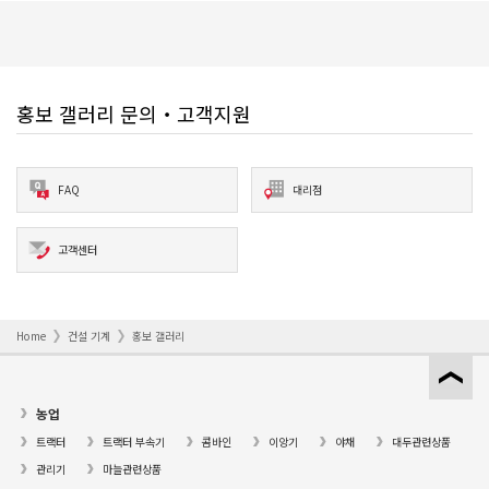
홍보 갤러리 문의・고객지원
FAQ
대리점
고객센터
Home
건설 기계
홍보 갤러리
농업
트랙터
트랙터 부속기
콤바인
이앙기
야채
대두관련상품
관리기
마늘관련상품