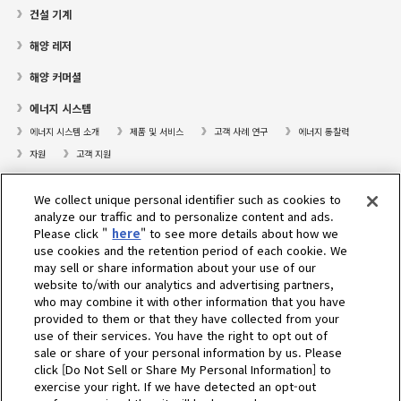
건설 기계
해양 레저
해양 커머셜
에너지 시스템
에너지 시스템 소개
제품 및 서비스
고객 사례 연구
에너지 통찰력
자원
고객 지원
프레져보트
We collect unique personal identifier such as cookies to
대리점검색
analyze our traffic and to personalize content and ads.
Please click "
here
" to see more details about how we
고객센터
use cookies and the retention period of each cookie. We
may sell or share information about your use of our
고객지원
website to/with our analytics and advertising partners,
who may combine it with other information that you have
회사소개
provided to them or that they have collected from your
use of their services. You have the right to opt out of
sale or share of your personal information by us. Please
Select Region
click [Do Not Sell or Share My Personal Information] to
exercise your right. If we have detected an opt-out