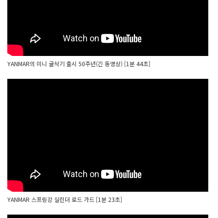
YANMAR의 미니 굴삭기 출시 50주년(긴 동영상) [1분 44초]
YANMAR 스프링강 실린더 로드 가드 [1분 23초]