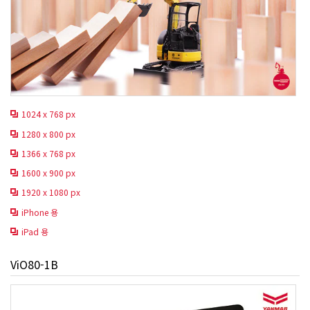
1024 x 768 px
1280 x 800 px
1366 x 768 px
1600 x 900 px
1920 x 1080 px
iPhone 용
iPad 용
ViO80-1B