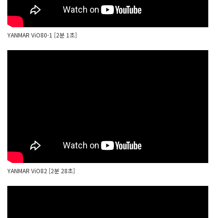
YANMAR ViO80-1 [2분 1초]
YANMAR ViO82 [2분 28초]