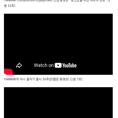
분 32초]
YANMAR의 미니 굴삭기 출시 50주년(짧은 동영상) [1분 7초]