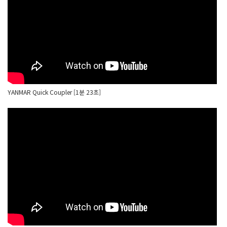
YANMAR Quick Coupler [1분 23초]