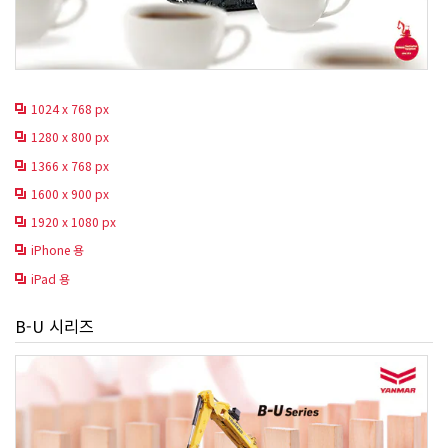
1024 x 768 px
1280 x 800 px
1366 x 768 px
1600 x 900 px
1920 x 1080 px
iPhone 용
iPad 용
B-U 시리즈