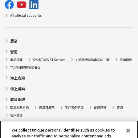
All official accounts
農業
營造
產品總覽
SMARTASSIST Remote
介紹我們製造產品的工廠
宣傳圖庫
YANMAR建機株式會社
海上商用
海上娛樂
能源系統
關於能源系統
產品與服務
客戶案例研究
能源洞察
資源
客戶支援
遊艇
We collect unique personal identifier such as cookies to
analyze our traffic and to personalize content and ads.
尋找據點