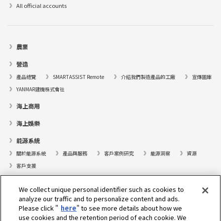
All official accounts
農業
營造
產品總覽
SMARTASSIST Remote
介紹我們製造產品的工廠
宣傳圖庫
YANMAR建機株式會社
海上商用
海上娛樂
能源系統
關於能源系統
產品與服務
客戶案例研究
能源洞察
資源
客戶支援
遊艇
We collect unique personal identifier such as cookies to
analyze our traffic and to personalize content and ads.
尋找據點
Please click "
here
" to see more details about how we
支援
use cookies and the retention period of each cookie. We