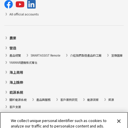
All official accounts
農業
營造
產品總覽
SMARTASSIST Remote
介紹我們製造產品的工廠
宣傳圖庫
YANMAR建機株式會社
海上商用
海上娛樂
能源系統
關於能源系統
產品與服務
客戶案例研究
能源洞察
資源
客戶支援
遊艇
We collect unique personal identifier such as cookies to
analyze our traffic and to personalize content and ads.
尋找據點